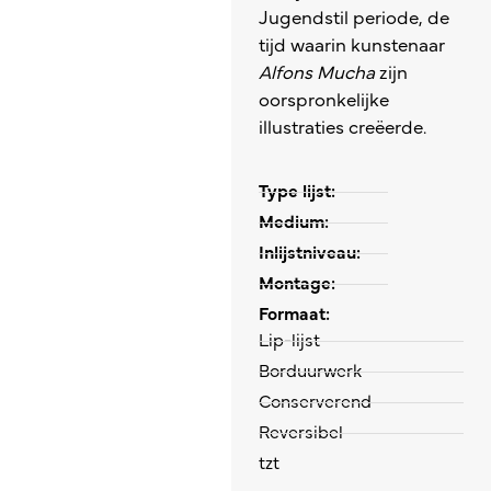
Jugendstil periode, de
tijd waarin kunstenaar
Alfons Mucha
zijn
oorspronkelijke
illustraties creëerde.
Type lijst:
Medium:
Inlijstniveau:
Montage:
Formaat:
Lip-lijst
Borduurwerk
Conserverend
Reversibel
tzt