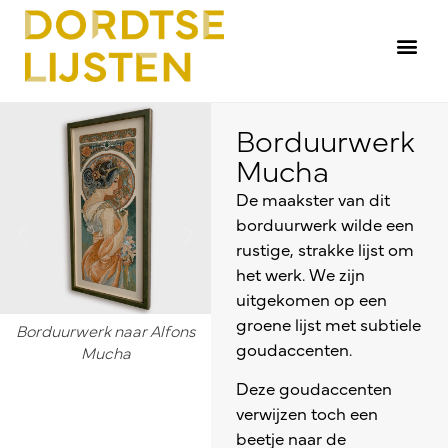
Borduurwerk
Mucha
De maakster van dit
borduurwerk wilde een
rustige, strakke lijst om
het werk. We zijn
uitgekomen op een
groene lijst met subtiele
Borduurwerk naar Alfons
Borduurwerk naar werk van
Det
goudaccenten.
Mucha
Alfons Mucha
Deze goudaccenten
verwijzen toch een
beetje naar de